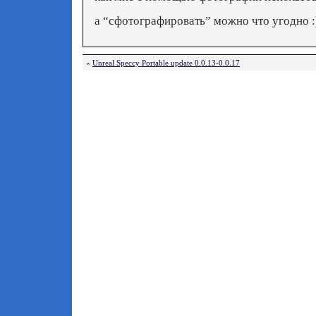
а “сфотографировать” можно что угодно :
«
Unreal Speccy Portable update 0.0.13-0.0.17