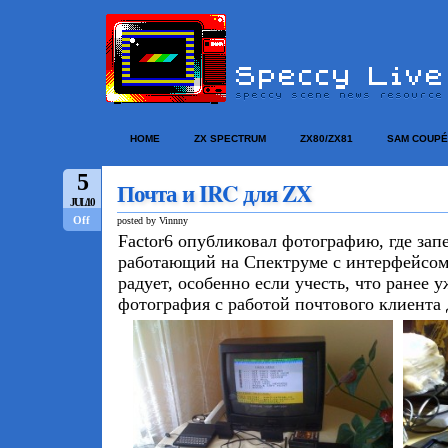
HOME
ZX SPECTRUM
ZX80/ZX81
SAM COUPÉ
5
Почта и IRC для ZX
JUL/10
Off
posted by Vinnny
Factor6 опубликовал фотографию, где зап
работающий на Спектруме с интерфейсом 
радует, особенно если учесть, что ранее 
фотография с работой почтового клиента 