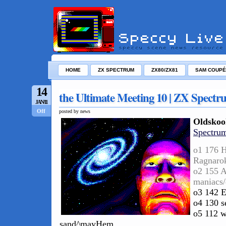
HOME
ZX SPECTRUM
ZX80/ZX81
SAM COUPÉ
14
the Ultimate Meeting 10 | ZX Spectr
JAN/11
Off
posted by news
Oldskoo
Spectrum
o1 176 
Ragnar
o2 155 A
maniacs/
o3 142 E
o4 130 s
o5 112 w
sand^mayHem