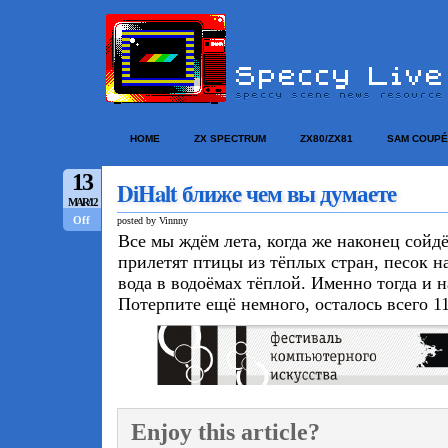
HOME
ZX SPECTRUM
ZX80/ZX81
SAM COUPÉ
13
DiHalt ближе чем вы думаете
MAR/12
Off
posted by Vinnny
Все мы ждём лета, когда же наконец сойдё
прилетят птицы из тёплых стран, песок на
вода в водоёмах тёплой. Именно тогда и 
Потерпите ещё немного, осталось всего 1
Enjoy this article?