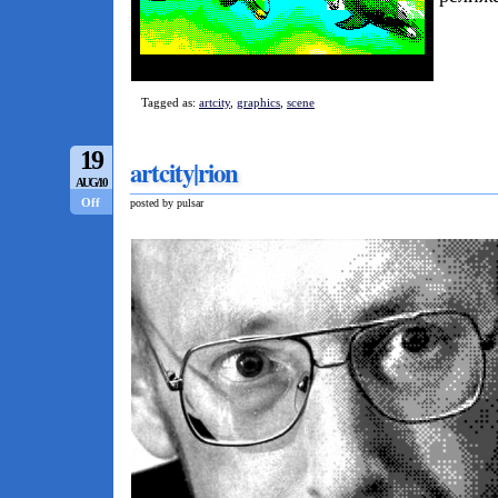
Tagged as:
artcity
,
graphics
,
scene
19
artcity|rion
AUG/10
Off
posted by pulsar