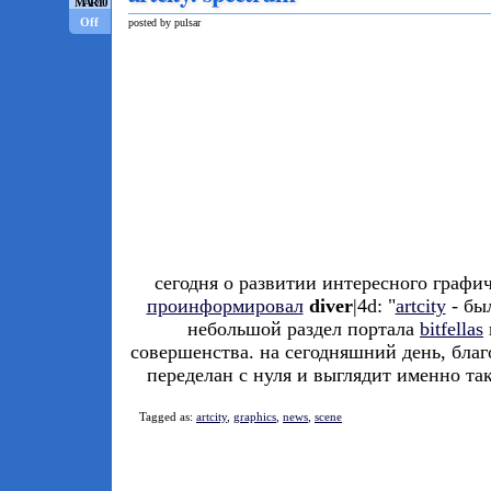
MAR/10
Off
posted by pulsar
сегодня о развитии интересного графи
проинформировал
diver
|4d: "
artcity
- бы
небольшой раздел портала
bitfellas
совершенства. на сегодняшний день, благо
переделан с нуля и выглядит именно так,
Tagged as:
artcity
,
graphics
,
news
,
scene