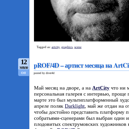
Tagged as:
artcity
,
graphics
,
scene
12
pROF/4D – артист месяца на ArtCi
MAY/10
Off
posted by diver4d
Май месяц на дворе, а на
ArtCity
что ни м
персональная галерея с интервью, проще г
марте это был мультиплатформенный ху
апреле поляк
Darklight
, май же отдан на 
чтобы достойно представить платформу 
собратьями-сценерами был выбран один и
плодовитых спектрумовских художников н