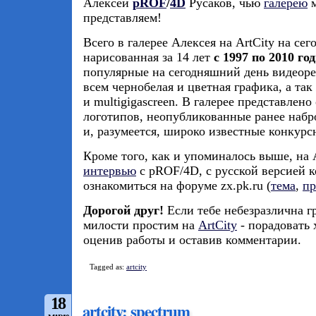
Алексей
pROF
/
4D
Русаков, чью
галерею
м
представляем!
Всего в галерее Алексея на ArtCity на с
нарисованная за 14 лет
с 1997 по 2010 го
популярные на сегодняшний день видеор
всем чернобелая и цветная графика, а так
и multigigascreen. В галерее представлен
логотипов, неопубликованные ранее набро
и, разумеется, широко известные конкурс
Кроме того, как и упоминалось выше, на 
интервью
с pROF/4D, с русской версией 
ознакомиться на форуме zx.pk.ru (
тема
,
пр
Дорогой друг!
Если тебе небезразлична г
милости простим на
ArtCity
- порадовать
оценив работы и оставив комментарии.
Tagged as:
artcity
18
artcity: spectrum