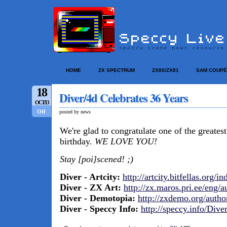
HOME
ZX SPECTRUM
ZX80/ZX81
SAM COUPÉ
18
Diver/4d Celebrates 36 Years
OCT/13
Off
posted by news
We're glad to congratulate one of the greatest
birthday.
WE LOVE YOU!
Stay [poi]scened! ;)
Diver - Artcity:
http://artcity.bitfellas.org
Diver - ZX Art:
http://zx.maros.pri.ee/eng/a
Diver - Demotopia:
http://zxdemo.org/autho
Diver - Speccy Info:
http://speccy.info/Diver