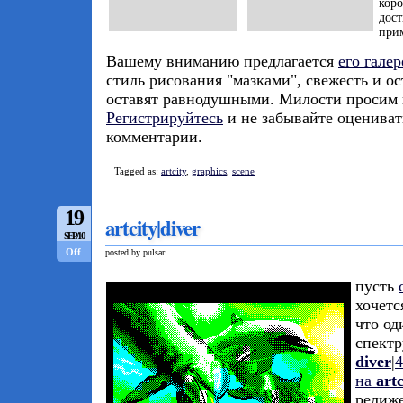
кор
дост
прим
Вашему вниманию предлагается
его галер
стиль рисования "мазками", свежесть и ос
оставят равнодушными. Милости просим 
Регистрируйтесь
и не забывайте оцениват
комментарии.
Tagged as:
artcity
,
graphics
,
scene
19
artcity|diver
SEP/10
Off
posted by pulsar
пусть
хочетс
что од
спектр
diver
|
4
на
artc
релиж