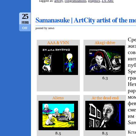
Tagged as:
artcity
,
congratulations
,
graphics
,
ZX-ART
25
Samanasuke | ArtCity artist of the m
FEB/11
Off
posted by news
Сре
жиз
сов
инт
пу
Spe
гра
Нет
рар
мом
фев
сме
им 
Sam
Кста