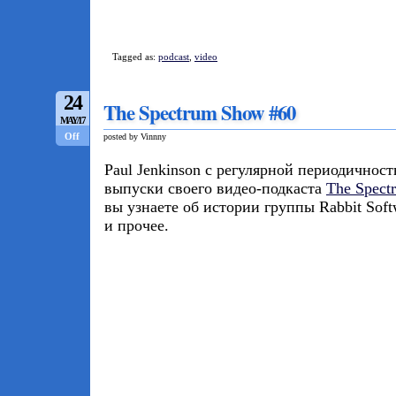
Tagged as:
podcast
,
video
24
The Spectrum Show #60
MAY/17
Off
posted by Vinnny
Paul Jenkinson с регулярной периодичнос
выпуски своего видео-подкаста
The Spect
вы узнаете об истории группы Rabbit Sof
и прочее.