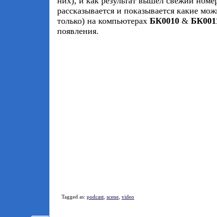
них), и как результат вышел свежий номе
рассказывается и показывается какие мож
только) на компьютерах
БК0010
&
БК00
появления.
Tagged as:
podcast
,
scene
,
video