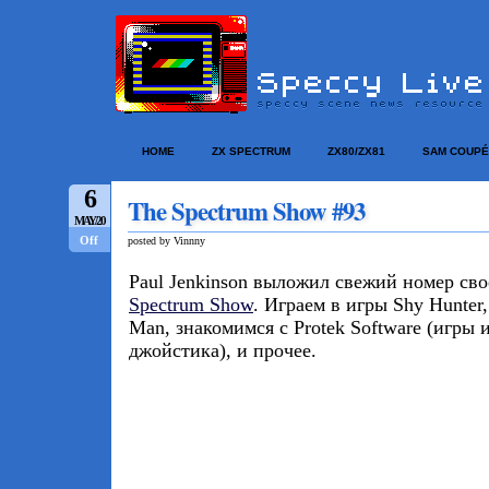
HOME
ZX SPECTRUM
ZX80/ZX81
SAM COUPÉ
6
The Spectrum Show #93
MAY/20
Off
posted by Vinnny
Paul Jenkinson выложил свежий номер сво
Spectrum Show
. Играем в игры Shy Hunter, 
Man, знакомимся с Protek Software (игры 
джойстика), и прочее.