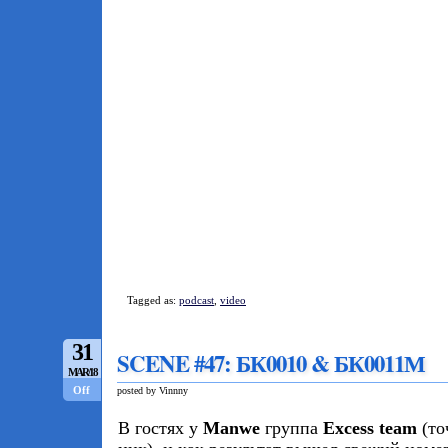
Tagged as:
podcast
,
video
31
SCENE #47: БК0010 & БК0011М
MAR/18
Off
posted by Vinnny
В гостях у
Manwe
группа
Excess team
(то