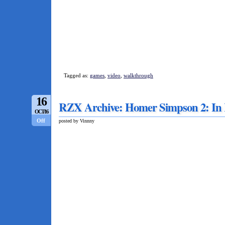
Tagged as:
games
,
video
,
walkthrough
16
RZX Archive: Homer Simpson 2: In 
OCT/16
Off
posted by Vinnny