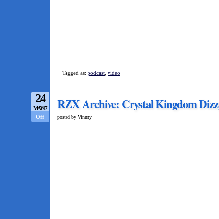
Tagged as:
podcast
,
video
24
RZX Archive: Crystal Kingdom Dizz
MAY/17
Off
posted by Vinnny