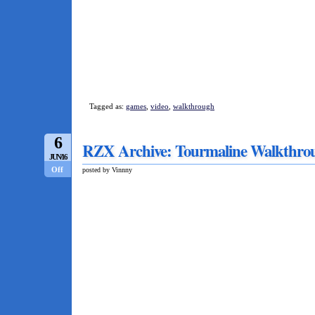
Tagged as:
games
,
video
,
walkthrough
6
RZX Archive: Tourmaline Walkthro
JUN/16
Off
posted by Vinnny