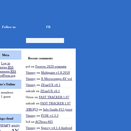
Follow us
FB
Meta
Recent comments
Log in
pol
on
Forever 2020 отменён
ntries
RSS
mments
RSS
Vinnny
on
Multipaint v1.8.2018
rdPress.org
Vinnny
on
X Microcompo AY vol.3
o's Online
Vinnny
on
ZEsarUX v6.1
zakzak
on
ZEsarUX v6.1
 members
1 guest
Orion
on
FAST TRACKER 1.07
zakzak
on
FAST TRACKER 1.07
ЭЛВЭДЭ
on
Info Guide #12 (rus/eng)
Vinnny
on
FUSE v1.3.3
ags cloud
lvd
on
ACNews #65
versary
artcity
Vinnny
on
Speccy v4.1.4 Android