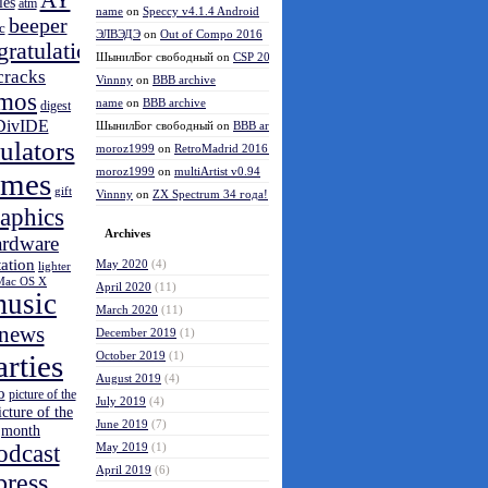
AY
les
atm
name
on
Speccy v4.1.4 Android
beeper
c
ЭЛВЭДЭ
on
Out of Compo 2016
gratulations
ШынилБог свободный
on
CSP 2016 results
cracks
Vinnny
on
BBB archive
mos
name
on
BBB archive
digest
DivIDE
ШынилБог свободный
on
BBB archive
ulators
moroz1999
on
RetroMadrid 2016 отменён
moroz1999
on
multiArtist v0.94
ames
gift
Vinnny
on
ZX Spectrum 34 года!
aphics
Archives
ardware
tation
May 2020
(4)
lighter
Mac OS X
April 2020
(11)
usic
March 2020
(11)
news
December 2019
(1)
arties
October 2019
(1)
August 2019
(4)
o
picture of the
July 2019
(4)
icture of the
June 2019
(7)
month
odcast
May 2019
(1)
April 2019
(6)
press