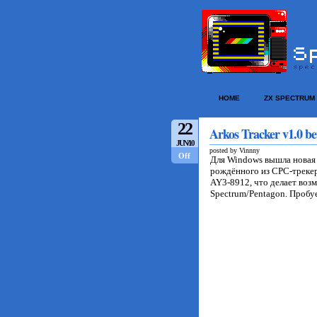
HOME
ZX SPECTRUM
22
Arkos Tracker v1.0 be
JUN/10
posted by Vinnny
Off
Для Windows вышла новая
рождённого из CPC-трекер
AY3-8912, что делает воз
Spectrum/Pentagon. Пробу