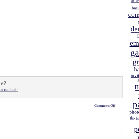
artic
basi
con
de
em
g
gr
h
invi
le?
m
r rss feed!
p
Comments Off
phot
p
day
p