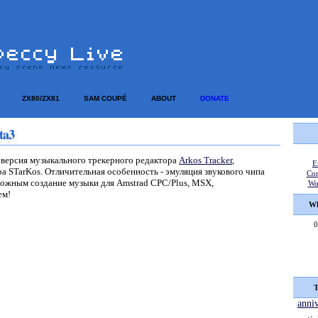
ZX80/ZX81
SAM COUPÉ
ABOUT
DONATE
ta3
 версия музыкального трекерного редактора
Arkos Tracker
,
E
а STarKos. Отличительная особенность - эмуляция звукового чипа
Co
можным создание музыки для Amstrad CPC/Plus, MSX,
Wo
ем!
Wh
0
T
anni