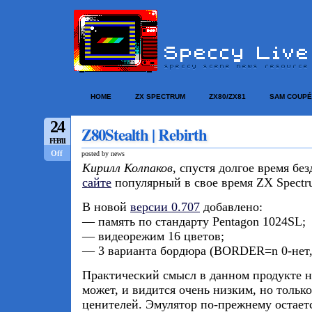
HOME
ZX SPECTRUM
ZX80/ZX81
SAM COUPÉ
24
Z80Stealth | Rebirth
FEB/11
Off
posted by news
Кирилл Колпаков
, спустя долгое время бе
сайте
популярный в свое время ZX Spect
В новой
версии 0.707
добавлено:
— память по стандарту Pentagon 1024SL;
— видеорежим 16 цветов;
— 3 варианта бордюра (BORDER=n 0-нет,
Практический смысл в данном продукте н
может, и видится очень низким, но тольк
ценителей. Эмулятор по-прежнему остаетс