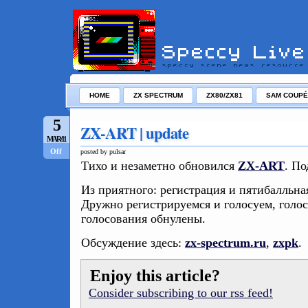
HOME
ZX SPECTRUM
ZX80/ZX81
SAM COUPÉ
5
ZX-ART | update
MAR/11
Off
posted by pulsar
Тихо и незаметно обновился
ZX-ART
. П
Из приятного: регистрация и пятибалльна
Дружно регистрируемся и голосуем, голос
голосования обнулены.
Обсуждение здесь:
zx-spectrum.ru
,
zxpk
.
Enjoy this article?
Consider subscribing to our rss feed!