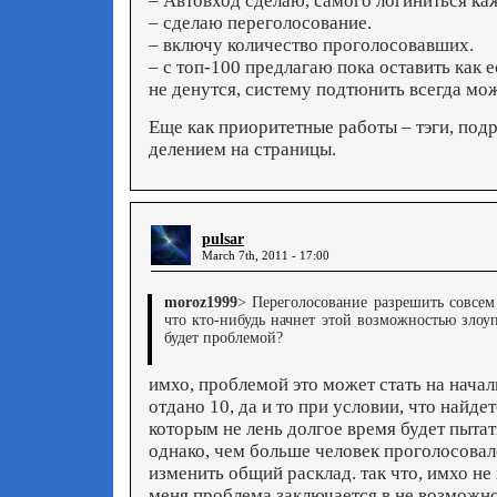
– Автовход сделаю, самого логиниться каж
– сделаю переголосование.
– включу количество проголосовавших.
– с топ-100 предлагаю пока оставить как е
не денутся, систему подтюнить всегда мож
Еще как приоритетные работы – тэги, под
делением на страницы.
pulsar
March 7th, 2011 - 17:00
moroz1999
> Переголосование разрешить совсем 
что кто-нибудь начнет этой возможностью злоуп
будет проблемой?
имхо, проблемой это может стать на начал
отдано 10, да и то при условии, что найде
которым не лень долгое время будет пытат
однако, чем больше человек проголосовал
изменить общий расклад. так что, имхо не
меня проблема заключается в не возможно