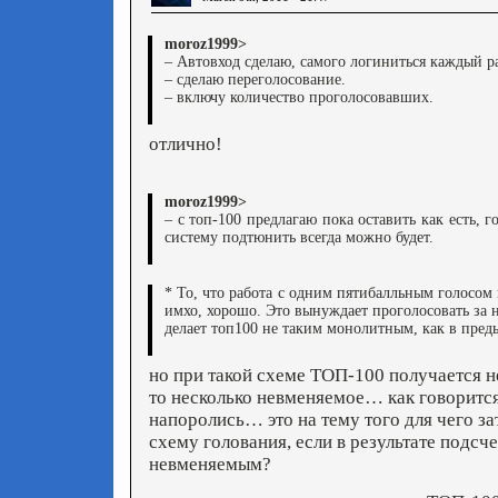
moroz1999>
– Автовход сделаю, самого логиниться каждый ра
– сделаю переголосование.
– включу количество проголосовавших.
отлично!
moroz1999>
– с топ-100 предлагаю пока оставить как есть, г
систему подтюнить всегда можно будет.
* То, что работа с одним пятибалльным голосом 
имхо, хорошо. Это вынуждает проголосовать за н
делает топ100 не таким монолитным, как в пре
но при такой схеме ТОП-100 получается не
то несколько невменяемое… как говорится 
напоролись… это на тему того для чего з
схему голования, если в результате подсче
невменяемым?