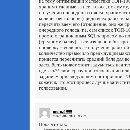
на тему оптимизации математики ТОП-10
храним отданные за нее голоса, их сумму,
получении очередного голоса. храним от
количеству голосов (среди всех работ в ба
пересчитываем его (отношение, оно же ср
очередного голоса. т.е. сам список ТОП-
просто ограниченным SQL запросом по 
(среднему баллу) – все изящьно и быстро
проверку – если после получения работой
колличество превысило предыдущий макси
придется пересчитать средний балл для все
здесь быть может стоит задуматься над тем
сделать?! либо сразу при голосовании или
задания» при следующем постороении ТО
кожется, что этот процесс лучше запустит
голосовании.
moroz1999
March 8th, 2011 - 03:26
Пока что так: