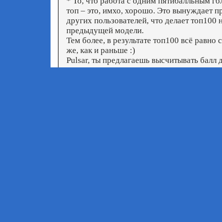
* То, что работа с одним пятибалльным г
топ – это, имхо, хорошо. Это вынуждает п
других пользователей, что делает топ100 
предыдущей модели.
Тем более, в результате топ100 всё равно
же, как и раньше :)
Pulsar, ты предлагаешь высчитывать балл 
правильно? В принципе, предложенный ва
но нагрузку на сервак это поднимет значит
как-то дополнительно бороться.
* Картинок действительно очень много. Я
вещами: вношу понемногу информацию, п
прохожусь по газетам и журналам, снима
заливая их на сайт. Дошел до deja vu.
Кстати, в базе сейчас 3478 картинок :)
pulsar
March 6th, 2011 - 23:23
обноружил проблему при генерации списк