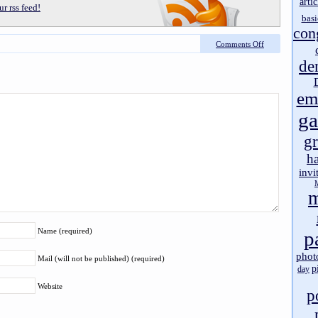
artic
r rss feed!
basi
con
Comments Off
de
em
g
gr
h
invi
m
Name (required)
p
phot
Mail (will not be published) (required)
p
day
Website
p