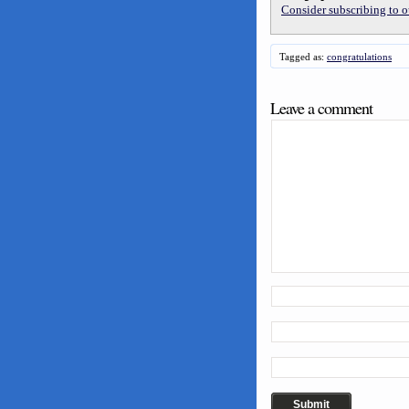
Consider subscribing to ou
Tagged as:
congratulations
Leave a comment