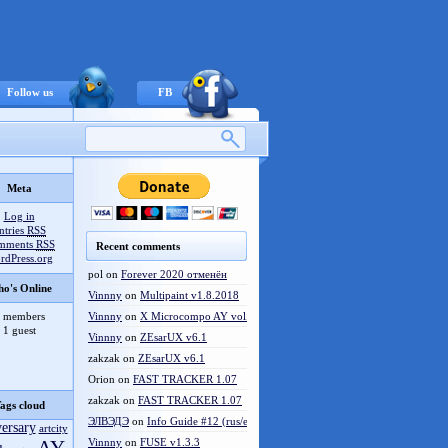
Follow us
FB
Meta
Log in
ntries
RSS
mments
RSS
Recent comments
rdPress.org
pol
on
Forever 2020 отменён
o's Online
Vinnny
on
Multipaint v1.8.2018
 members
Vinnny
on
X Microcompo AY vol.3
1 guest
Vinnny
on
ZEsarUX v6.1
zakzak
on
ZEsarUX v6.1
Orion
on
FAST TRACKER 1.07
zakzak
on
FAST TRACKER 1.07
ags cloud
ЭЛВЭДЭ
on
Info Guide #12 (rus/eng)
versary
artcity
Vinnny
on
FUSE v1.3.3