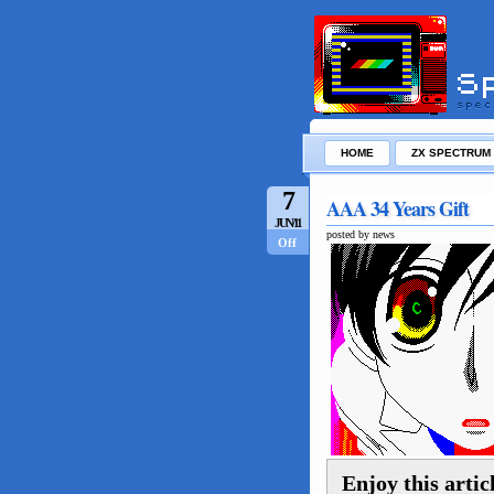
HOME
ZX SPECTRUM
7
AAA 34 Years Gift
JUN/11
posted by news
Off
Enjoy this artic