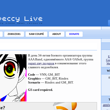
ZX80/ZX81
SAM COUPÉ
ABOUT
DONATE
В день 34-летия боевого организатора группы
E
AAA Band, одноимённого AAA=3ASoft, группа
Co
дарит ему подарок
в ознаменование этого
Wo
славного недоюбилея.
Wh
Code
— VNN, GM_BIT
0
Graphics
— GM_BIT, Rindex
Scenario
— Rindex and GM_BIT.
GS card required.
T
anni
le?