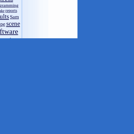
May 2019
(1)
gramming
April 2019
(6)
reports
ake
ults
March 2019
(2)
Sam
February 2019
(3)
scene
pe
January 2019
(8)
ftware
December 2018
(4)
systems
s
November 2018
(4)
video
October 2018
(1)
op
through
September 2018
(1)
ZX-
ZX81
August 2018
(7)
zx80
spectrum
July 2018
(7)
spectrum 48k
June 2018
(7)
May 2018
(4)
umentation
April 2018
(1)
March 2018
(10)
February 2018
(2)
January 2018
(3)
December 2017
(1)
November 2017
(3)
October 2017
(7)
September 2017
(5)