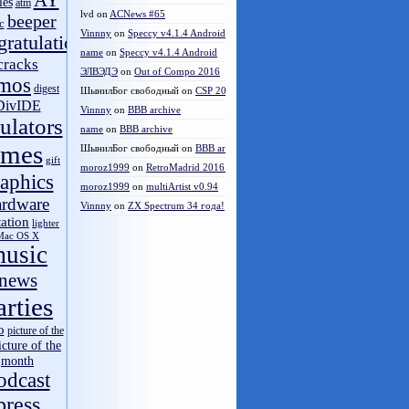
AY
les
atm
lvd
on
ACNews #65
beeper
c
Vinnny
on
Speccy v4.1.4 Android
gratulations
name
on
Speccy v4.1.4 Android
cracks
ЭЛВЭДЭ
on
Out of Compo 2016
mos
digest
ШынилБог свободный
on
CSP 2016 results
DivIDE
Vinnny
on
BBB archive
ulators
name
on
BBB archive
ames
ШынилБог свободный
on
BBB archive
gift
moroz1999
on
RetroMadrid 2016 отменён
aphics
moroz1999
on
multiArtist v0.94
ardware
Vinnny
on
ZX Spectrum 34 года!
tation
lighter
Mac OS X
Archives
usic
May 2020
(4)
news
April 2020
(11)
arties
March 2020
(11)
December 2019
(1)
o
picture of the
October 2019
(1)
icture of the
month
August 2019
(4)
odcast
July 2019
(4)
press
June 2019
(7)