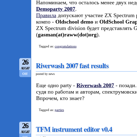
Напоминаем, что осталось менее двух нед
Demoparty 2007
.
Правила
допускают участие ZX Spectrum 
компо -
Oldschool demo
и
OldSchool Grap
ZX Spectrum division будет представлять 
(
gasman(at)raww(dot)org
).
Tagged as:
congratulations
26
Riverwash 2007 fast results
AUG/07
Off
posted by news
Еще одно party -
Riverwash 2007
- позади
судя по работам и авторам, спектрумовски
Впрочем, кто знает?
Tagged as:
parties
26
TFM instrument editor v0.4
AUG/07