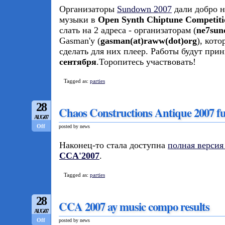
Организаторы
Sundown 2007
дали добро н
музыки в
Open Synth Chiptune Competiti
слать на 2 адреса - организаторам (
ne7sun
Gasman'у (
gasman(at)raww(dot)org
), кот
сделать для них плеер. Работы будут при
сентября
.Торопитесь участвовать!
Tagged as:
parties
28
Chaos Constructions Antique 2007 ful
AUG/07
Off
posted by news
Наконец-то стала доступна
полная версия
CCA'2007
.
Tagged as:
parties
28
CCA 2007 ay music compo results
AUG/07
Off
posted by news