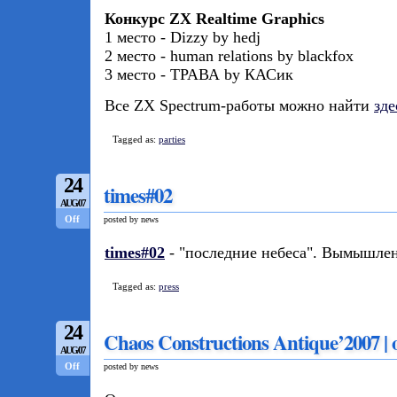
Конкурс ZX Realtime Graphics
1 место - Dizzy by hedj
2 место - human relations by blackfox
3 место - ТРАВА by КАСик
Все ZX Spectrum-работы можно найти
зде
Tagged as:
parties
24
times#02
AUG/07
Off
posted by news
times#02
- "последние небеса". Вымышле
Tagged as:
press
24
Chaos Constructions Antique’2007 | o
AUG/07
Off
posted by news