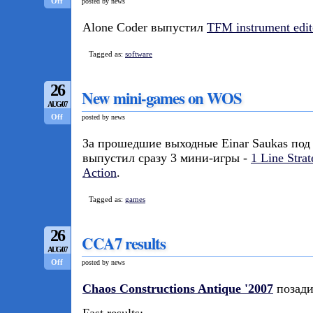
Off
posted by news
Alone Coder выпустил
TFM instrument edit
Tagged as:
software
26
New mini-games on WOS
AUG/07
Off
posted by news
За прошедшие выходные Einar Saukas по
выпустил сразу 3 мини-игры -
1 Line Strat
Action
.
Tagged as:
games
26
CCA7 results
AUG/07
Off
posted by news
Chaos Constructions Antique '2007
позади