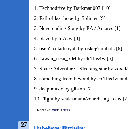
1. Technodrive by Darkman007 [10]
2. Fall of last hope by Splinter [9]
3. Neverending Song by EA / Antares [1]
4. blaze by S.A.V. [3]
5. osen' na ladonyah by riskej^simbols [6]
6. kawaii_desu_YM by ch41ns4w [5]
7. Space Adventure - Sleeping star by voxel/
8. something from beyond by ch41ns4w and 
9. deep music by gibson [7]
10. flight by scalesmann^march[ing]_cats [2]
Tagged as:
music
,
parties
27
Unbeliever Birthday