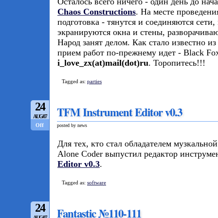
Осталось всего ничего - один день до нача
Chaos Constructions
. На месте проведени
подготовка - тянутся и соединяются сети,
экранируются окна и стены, разворачива
Народ занят делом. Как стало известно и
прием работ по-прежнему идет - Black Fo
i_love_zx(at)mail(dot)ru
. Торопитесь!!!
Tagged as:
parties
24
TFM Instrument Editor v0.3
AUG/07
Off
posted by news
Для тех, кто стал обладателем музкально
Alone Coder выпустил редактор инструм
Editor v0.3
.
Tagged as:
software
24
Fantastic №110-111
AUG/07