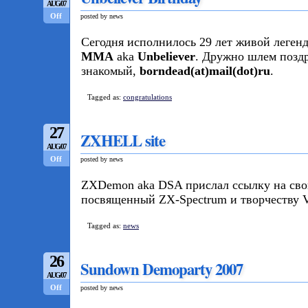
AUG/07
Off
posted by news
Сегодня исполнилось 29 лет живой легенд
MMA
aka
Unbeliever
. Дружно шлем поздр
знакомый,
borndead(at)mail(dot)ru
.
Tagged as:
congratulations
27
ZXHELL site
AUG/07
Off
posted by news
ZXDemon aka DSA прислал ссылку на сво
посвященный ZX-Spectrum и творчеству V
Tagged as:
news
26
Sundown Demoparty 2007
AUG/07
Off
posted by news