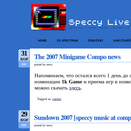
HOME
ZX SPECTRUM
ZX80/ZX81
SAM COUPÉ
31
The 2007 Minigame Compo news
AUG/07
Off
posted by news
Напоминаем, что остался всего 1 день до
номинации
1k Game
и приема игр в ном
можно скачать
здесь
.
Tagged as:
parties
29
Sundown 2007 [speccy music at comp
AUG/07
Off
posted by news