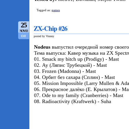
Tagged as:
games
25
ZX-Chip #26
NOV/13
Off
posted by Vinnny
Nodeus
выпустил очередной номер своего
Тема выпуска: Кавер музыка на ZX Spectr
01. Smack my bitch up (Prodigy) - Mast
02. Ау (Ляпис Трубецкой) - Mast
03. Frozen (Madonna) - Mast
04. Орбит без сахара (Сплин) - Mast
05. Mission Impossible (Larry Mullen & Ad
06. Прекрасное далёко (Е. Крылатов) - Ma
07. Ode to my family (Cranberries) - Mast
08. Radioactivity (Kraftwerk) - Suha