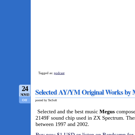
Tagged as:
podcast
24
Selected AY​/​YM Original Works by
NOV/13
Off
posted by TecSoft
Selected and the best music
Megus
compose
2149F sound chip used in ZX Spectrum. The
between 1997 and 2002.
Buy now $1 USD or listen on Bandcamp for 