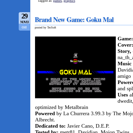
Tagged as:
games
,
graphics
29
Brand New Game: Goku Mal
NOV/13
Off
posted by TecSoft
Game:
Cover
Story,
na_th_
Music
Davidi
amigo
Power
and sp
Uses
aP
dwedit
optimized by Metalbrain
Powered
by La Churrera 3.99.3 by The Mojo
Albrecht.
Dedicated to:
Javier Cano, D.E.P.
Tested by:
metr81, Davidian, Mojon Twins