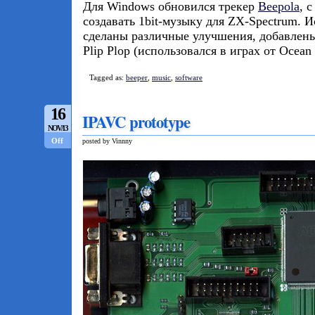
Для Windows обновился трекер
Beepola
, 
создавать 1bit-музыку для ZX-Spectrum. 
сделаны различные улучшения, добавлен
Plip Plop (использовался в играх от Ocean 
Tagged as:
beeper
,
music
,
software
16
IPAVC prototype
NOV/13
Off
posted by Vinnny