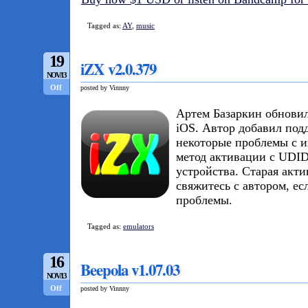
Tagged as:
AY
,
music
19
iZX v2.0.379
NOV/13
Off
posted by Vinnny
Артем Базаркин обнови
iOS. Автор добавил под
некоторые проблемы с и
метод активации с UDI
устройства. Старая акти
свяжитесь с автором, ес
проблемы.
Tagged as:
emulators
16
Beepola v1.07.03
NOV/13
Off
posted by Vinnny