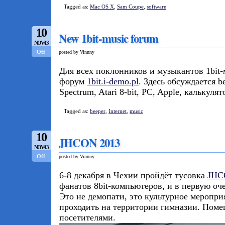
Tagged as:
Mac OS X
,
Sam Coupe
,
software
10
New 1bit-music forum
NOV/13
Off
posted by Vinnny
Для всех поклонников и музыкантов 1bit
форум
1bit.i-demo.pl
. Здесь обсуждается b
Spectrum, Atari 8-bit, PC, Apple, калькуля
Tagged as:
beeper
,
Internet
,
music
10
JHCON 2013
NOV/13
Off
posted by Vinnny
6-8 декабря в Чехии пройдёт тусовка
JHC
фанатов 8bit-компьютеров, и в первую оч
Это не демопати, это культурное мероприя
проходить на территории гимназии. Поме
посетителями.