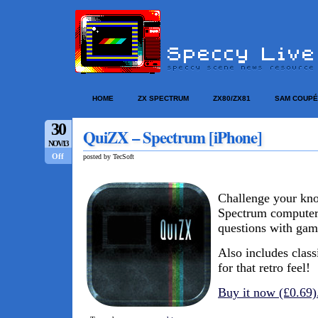
HOME
ZX SPECTRUM
ZX80/ZX81
SAM COUPÉ
30
QuiZX – Spectrum [iPhone]
NOV/13
Off
posted by TecSoft
Challenge your kn
Spectrum computer
questions with gam
Also includes class
for that retro feel!
Buy it now (£0.69)