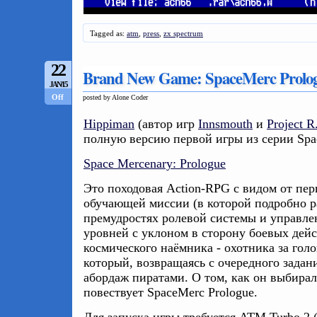
Tagged as:
atm
,
press
,
zx spectrum
22
Brand New Game: SpaceMerc Prolo
JAN/15
Off
posted by Alone Coder
Hippiman
(автор игр
Innsmouth
и
Project R
полную версию первой игры из серии Spa
Space Mercenary: Prologue
Это походовая Action-RPG с видом от пер
обучающей миссии (в которой подробно р
премудростях ролевой системы и управлен
уровней с уклоном в сторону боевых дей
космического наёмника - охотника за голо
который, возвращаясь с очередного задан
абордаж пиратами. О том, как он выбирал
повествует SpaceMerc Prologue.