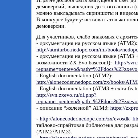
Игра не должна быть выпущена в свет до 
демоверсий, вышедших до этого анонса (н
можно выкладывать скриншоты и видеома
В конкурсе будут участвовать только полн
демоверсии.
Для участников, слабо знакомых с архитек
- документация на русском языке (ATM2):
http://atmturbo.nedopc.com/inf/books/nedop
- документация на русском языке (ATM3 
возможности ZX Evo baseconf):
http://svn
repname=pentevo&path=%2Fdocs%2Fzxevo_b
- English documentation (ATM2):
http://alonecoder.nedopc.com/zx/books/AT
- English documentation (ATM3 + extra feat
http://svn.zxevo.ru/dl.php?
repname=pentevo&path=%2Fdocs%2Fzxevo_b
- описание “железной” ATM3:
https://zxpr
-
http://alonecoder.nedopc.com/zx/evosdk_lib
тайлово-спрайтовая библиотека для разра
(ATM2/ATM3).