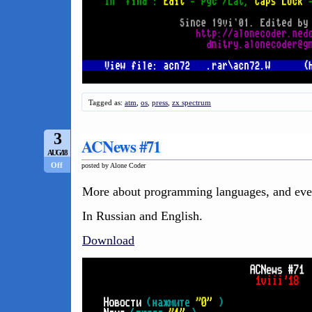
Tagged as:
atm
,
os
,
press
,
zx spectrum
3
ACNews #71
AUG/18
Off
posted by Alone Coder
More about programming languages, and ev
In Russian and English.
Download