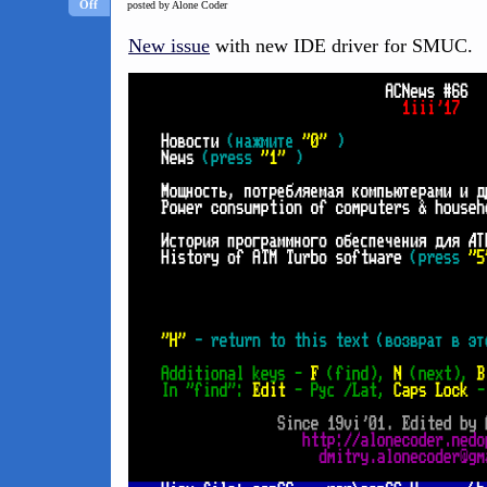
Off
posted by Alone Coder
New issue
with new IDE driver for SMUC.