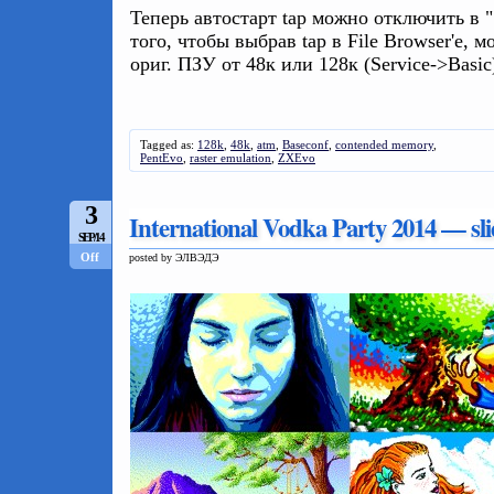
Теперь автостарт tap можно отключить в "
того, чтобы выбрав tap в File Browser'е, 
ориг. ПЗУ от 48к или 128к (Service->Basic
Tagged as:
128k
,
48k
,
atm
,
Baseconf
,
contended memory
,
PentEvo
,
raster emulation
,
ZXEvo
3
International Vodka Party 2014 — sl
SEP/14
Off
posted by ЭЛВЭДЭ