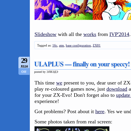
Slideshow
with all the
works
from
IVP'2014
.
Tagged as:
16c
,
atm
,
base configuration
,
ZX81
29
ULAPLUS — finally on your speccy!
JUL/14
Off
posted by ЭЛВЭДЭ
This time
we
present to you, dear user of 
play re-coloured games now, just
download
a
for your ZX-Evo! Don't forget also to
updat
experience!
Got problems? Post about it
here
. Yes we und
Some photos taken from real screen: