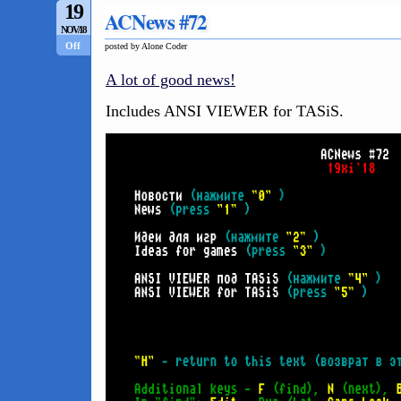
19
ACNews #72
NOV/18
Off
posted by Alone Coder
A lot of good news!
Includes ANSI VIEWER for TASiS.