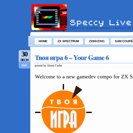
HOME
ZX SPECTRUM
ZX80/ZX81
SAM COUPÉ
30
Твоя игра 6 – Your Game 6
DEC/19
Off
posted by Alone Coder
Welcome to a new gamedev compo for ZX S