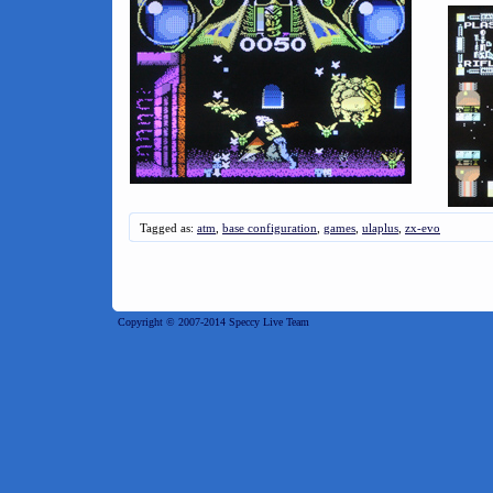
Tagged as:
atm
,
base configuration
,
games
,
ulaplus
,
zx-evo
Copyright © 2007-2014 Speccy Live Team