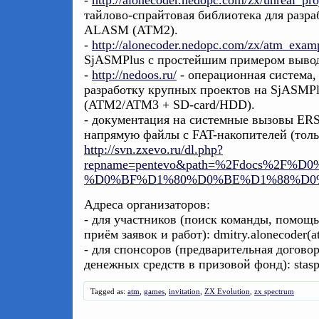
-
http://alonecoder.nedopc.com/zx/unreal_proj
тайлово-спрайтовая библиотека для разра
ALASM (ATM2).
-
http://alonecoder.nedopc.com/zx/atm_examp
SjASMPlus с простейшим примером вывод
-
http://nedoos.ru/
- операционная система,
разработку крупных проектов на SjASMPl
(ATM2/ATM3 + SD-card/HDD).
- документация на системные вызовы ERS
напрямую файлы с FAT-накопителей (толь
http://svn.zxevo.ru/dl.php?
repname=pentevo&path=%2Fdocs%
%D0%BF%D1%80%D0%BE%D1%88%D0%B
Адреса организаторов:
- для участников (поиск команды, помощь 
приём заявок и работ): dmitry.alonecoder(a
- для спонсоров (предварительная догово
денежных средств в призовой фонд): staspi
Tagged as:
atm
,
games
,
invitation
,
ZX Evolution
,
zx spectrum