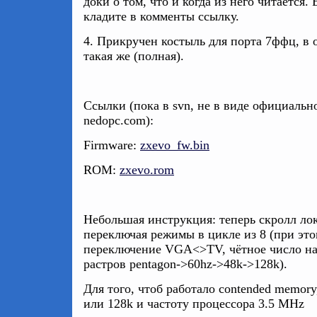
доки о том, что и когда из него читается. 
кладите в комменты ссылку.
4. Прикручен костыль для порта 7ффц, в
такая же (полная).
Ссылки (пока в svn, не в виде официально
nedopc.com):
Firmware:
zxevo_fw.bin
ROM:
zxevo.rom
Небольшая инструкция: теперь скролл лок
переключая режимы в цикле из 8 (при это
переключение VGA<>TV, чётное число на
растров pentagon->60hz->48k->128k).
Для того, чтоб работало contended memory
или 128k и частоту процессора 3.5 MHz