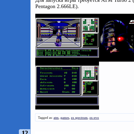
Для запуска игры требуется ATM Turbo 2 
Pentagon 2.666LE).
Tagged as:
atm
,
games
,
zx spectrum
,
zx-evo
12