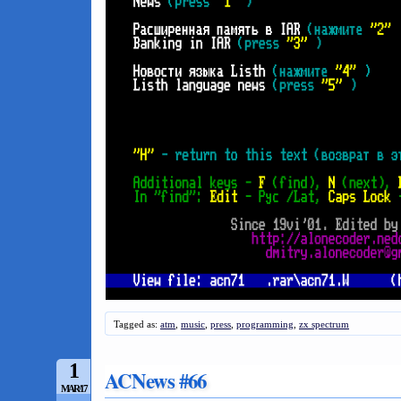
Tagged as:
atm
,
music
,
press
,
programming
,
zx spectrum
1
ACNews #66
MAR/17