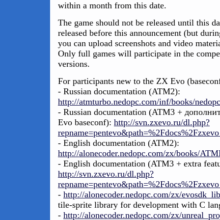
within a month from this date.
The game should not be released until this da
released before this announcement (but duri
you can upload screenshots and video materia
Only full games will participate in the compet
versions.
For participants new to the ZX Evo (baseconf
- Russian documentation (ATM2):
http://atmturbo.nedopc.com/inf/books/nedop
- Russian documentation (ATM3 + дополн
Evo baseconf):
http://svn.zxevo.ru/dl.php?
repname=pentevo&path=%2Fdocs%2Fzxevo_b
- English documentation (ATM2):
http://alonecoder.nedopc.com/zx/books/AT
- English documentation (ATM3 + extra feat
http://svn.zxevo.ru/dl.php?
repname=pentevo&path=%2Fdocs%2Fzxevo_b
-
http://alonecoder.nedopc.com/zx/evosdk_lib
tile-sprite library for development with C 
-
http://alonecoder.nedopc.com/zx/unreal_proj