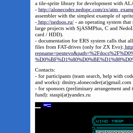
a tile-sprite library for development with
-
http://alonecoder.nedopc.com/zx/atm_examp
assembler with the simplest example of spri
-
http://nedoos.ru/
- an operating system that 
large projects with SjASMPlus, C and Ned
card / HDD).
- documentation for ERS system calls that al
files from FAT-drives (only for ZX Evo):
http
repname=pentevo&path=%2Fdocs%
%D0%BF%D1%80%D0%BE%D1%88%D0%B
Contacts:
- for participants (team search, help with cod
and works): dmitry.alonecoder(at)gmail.com
- for sponsors (preliminary arrangement and t
fund): staspi(at)yandex.ru