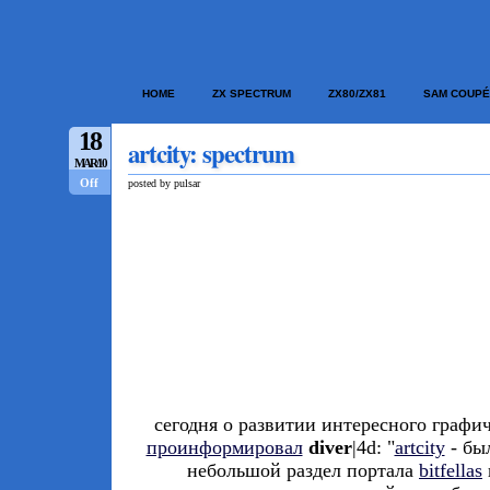
HOME
ZX SPECTRUM
ZX80/ZX81
SAM COUPÉ
18
artcity: spectrum
MAR/10
Off
posted by pulsar
сегодня о развитии интересного графи