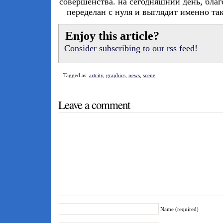
проинформировал
diver
|4d: "
artcity
- бы
небольшой раздел портала
bitfellas
совершенства. на сегодняшний день, благо
переделан с нуля и выглядит именно так,
Enjoy this article?
Consider subscribing to our rss feed!
Tagged as:
artcity
,
graphics
,
news
,
scene
Leave a comment