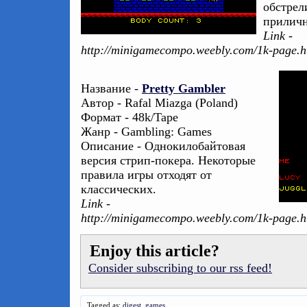
обстрел
прилич
Link -
http://minigamecompo.weebly.com/1k-page.h
Название -
Pretty Gambler
Автор - Rafal Miazga (Poland)
Формат - 48k/Tape
Жанр - Gambling: Games
Описание - Однокилобайтовая
версия стрип-покера. Некоторые
правила игры отходят от
классических.
Link -
http://minigamecompo.weebly.com/1k-page.h
Enjoy this article?
Consider subscribing to our rss feed!
Tagged as:
digest
,
games