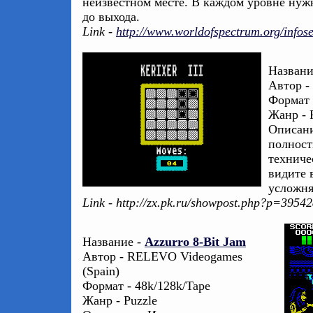
неизвестном месте. В каждом уровне нуж
до выхода.
Link -
http://www.worldofspectrum.org/infos
Названи
Автор - 
Формат 
Жанр - 
Описани
полност
техниче
видите 
усложня
Link - http://zx.pk.ru/showpost.php?p=395
Название -
Azzurro 8-Bit Jam
Автор - RELEVO Videogames
(Spain)
Формат - 48k/128k/Tape
Жанр - Puzzle