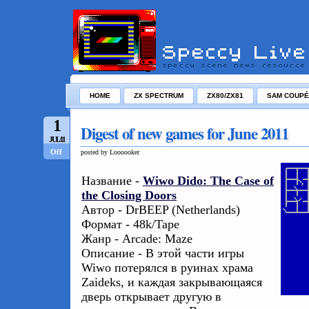
HOME
ZX SPECTRUM
ZX80/ZX81
SAM COUPÉ
1
Digest of new games for June 2011
JUL/11
Off
posted by Loooooker
Название -
Wiwo Dido: The Case of
the Closing Doors
Автор - DrBEEP (Netherlands)
Формат - 48k/Tape
Жанр - Arcade: Maze
Описание - В этой части игры
Wiwo потерялся в руинах храма
Zaideks, и каждая закрывающаяся
дверь открывает другую в