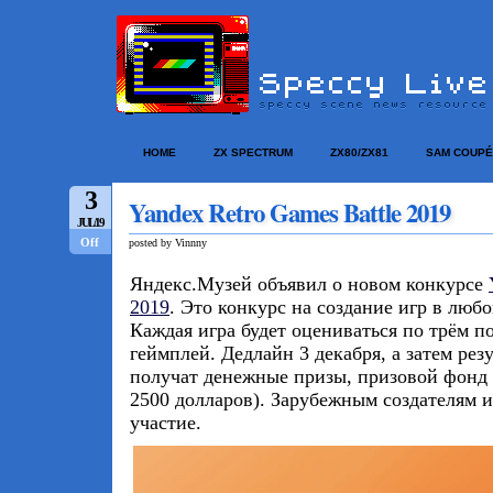
HOME
ZX SPECTRUM
ZX80/ZX81
SAM COUPÉ
3
Yandex Retro Games Battle 2019
JUL/19
Off
posted by Vinnny
Яндекс.Музей объявил о новом конкурсе
2019
. Это конкурс на создание игр в люб
Каждая игра будет оцениваться по трём по
геймплей. Дедлайн 3 декабря, а затем рез
получат денежные призы, призовой фонд 
2500 долларов). Зарубежным создателям 
участие.