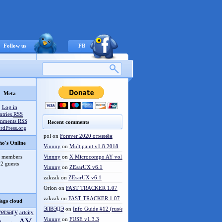
Follow us
FB
Meta
Log in
ntries
RSS
mments
RSS
Recent comments
rdPress.org
pol
on
Forever 2020 отменён
o's Online
Vinnny
on
Multipaint v1.8.2018
 members
Vinnny
on
X Microcompo AY vol.3
2 guests
Vinnny
on
ZEsarUX v6.1
zakzak
on
ZEsarUX v6.1
Orion
on
FAST TRACKER 1.07
zakzak
on
FAST TRACKER 1.07
ags cloud
ЭЛВЭДЭ
on
Info Guide #12 (rus/eng)
versary
artcity
Vinnny
on
FUSE v1.3.3