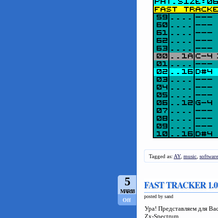
Tagged as:
AY
,
music
,
softwar
5
FAST TRACKER 1.0
MAR/18
posted by sand
Off
Ура! Представляем для Ва
Zx-Spectrum.