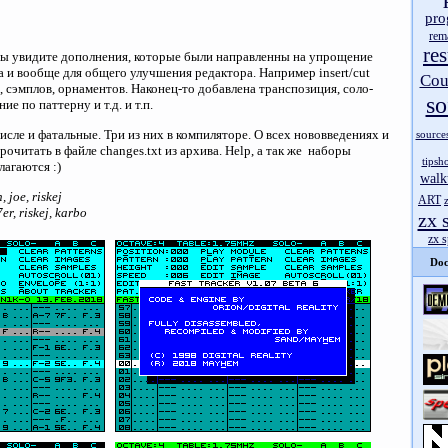
pro
rem
res
вы увидите дополнения, которые были направленны на упрощение
а и вообще для общего улучшения редактора. Например insert/cut
Cou
в, сэмплов, орнаментов. Наконец-то добавлена транспозиция, соло-
so
е по паттерну и т.д. и т.п.
исле и фатальные. Три из них в компиляторе. О всех нововведениях и
source
очитать в файле changes.txt из архива. Help, а так же наборы
tipsh
лагаются :)
walk
 joe, riskеj
ART
er, riskеj, karbo
zx 
zx 
Doc