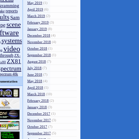
May 2019
(1)
gramming
April 2019
(6)
reports
ake
ults
March 2019
(2)
Sam
February 2019
(3)
scene
pe
January 2019
(8)
ftware
December 2018
(4)
systems
s
November 2018
(4)
video
October 2018
(1)
op
through
September 2018
(1)
ZX-
ZX81
August 2018
(7)
zx80
spectrum
July 2018
(7)
spectrum 48k
June 2018
(7)
May 2018
(4)
umentation
April 2018
(1)
March 2018
(10)
February 2018
(2)
January 2018
(3)
December 2017
(1)
November 2017
(3)
October 2017
(7)
September 2017
(5)