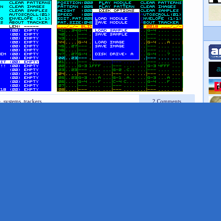
e
,
systems
,
trackers
2 Comments