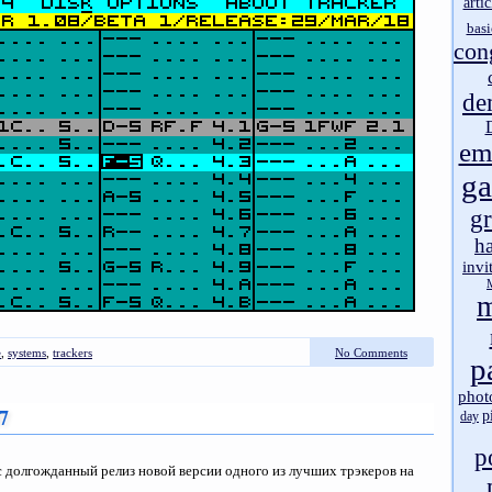
artic
basi
con
de
em
g
gr
h
invi
m
e
,
systems
,
trackers
No Comments
p
phot
7
p
day
p
с долгожданный релиз новой версии одного из лучших трэкеров на