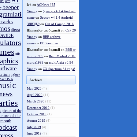
AY
les
atm
lvd
on
ACNews #65
beeper
c
Vinnny
on
Speccy v4.1.4 Android
gratulations
name
on
Speccy v4.1.4 Android
cracks
ЭЛВЭДЭ
on
Out of Compo 2016
mos
digest
ШынилБог свободный
on
CSP 2016 results
DivIDE
Vinnny
on
BBB archive
ulators
name
on
BBB archive
ames
ШынилБог свободный
on
BBB archive
gift
moroz1999
on
RetroMadrid 2016 отменён
aphics
moroz1999
on
multiArtist v0.94
ardware
Vinnny
on
ZX Spectrum 34 года!
tation
lighter
Mac OS X
Archives
usic
May 2020
(4)
news
April 2020
(11)
arties
March 2020
(11)
December 2019
(1)
o
picture of the
October 2019
(1)
icture of the
month
August 2019
(4)
odcast
July 2019
(4)
press
June 2019
(7)