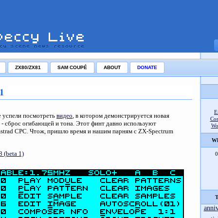
ZX80/ZX81
SAM COUPÉ
ABOUT
DONATE
a1
E
же успели посмотреть
видео
, в котором демонстрируется новая
Co
a - сброс огибающей и тона. Этот финт давно используют
Wo
mstrad CPC. Чтож, пришло время и нашим парням с ZX-Spectrum
Wh
8 (beta 1)
0
T
anni