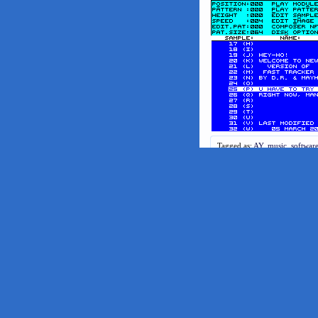
Tagged as:
AY
,
music
,
softwar