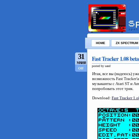
HOME
ZX SPECTRUM
31
Fast Tracker 1.08 bet
MAR/18
posted by sand
Off
Итак, все вы (надеюсь) у
возможность Fast Tracker'
музыканты с Atari ST и A
попробовать этот трик.
Download:
Fast Tracker 1.o