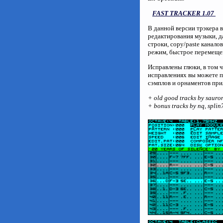
FAST TRACKER 1.07
В данной версии трэкера 
редактирования музыки, д
строки, copy/paste канало
режим, быстрое перемещени
Исправлены глюки, в том ч
исправлениях вы можете пр
сэмплов и орнаментов при
+ old good tracks by sauron,
+ bonus tracks by nq, splin7